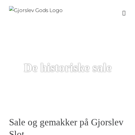
Skip
to
content
De historiske sale
Sale og gemakker på Gjorslev
Slot